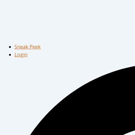
Sneak Peek
Login